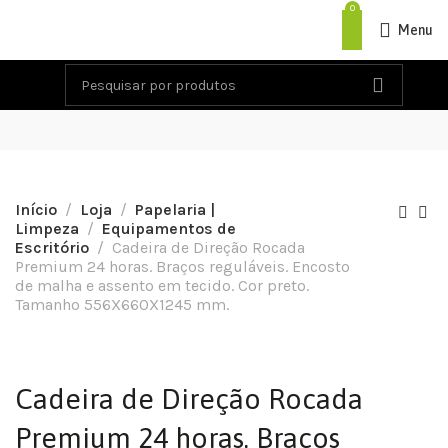
0
Menu
Início
Loja
Papelaria |
Limpeza
Equipamentos de
Escritório
Cadeira de Direção Rocada
Premium 24 horas. Braços reguláveis. Encosto
de malha e assento em tecido. Cor preto.
Tamanho 556X660X1245 mm.
Cadeira de Direção Rocada
Premium 24 horas. Braços