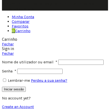
© 2025 • Fluir • Theme designed Quotidian Effects and
coded by Quantifor.
Minha Conta
Comparar
Favoritos
0
Carrinho
Carrinho
Fechar
Sign in
Fechar
Nome de utilizador ou email
*
Senha
*
Lembrar-me
Perdeu a sua senha?
Iniciar sessão
No account yet?
Create an Account