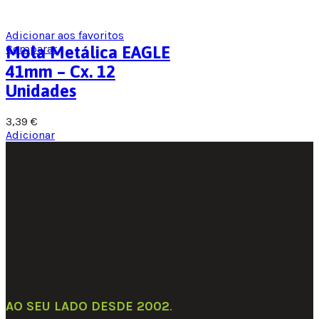
Adicionar aos favoritos
Comparar
Mola Metálica EAGLE
41mm – Cx. 12
Unidades
3,39
€
Adicionar
AO SEU LADO DESDE 2002
.