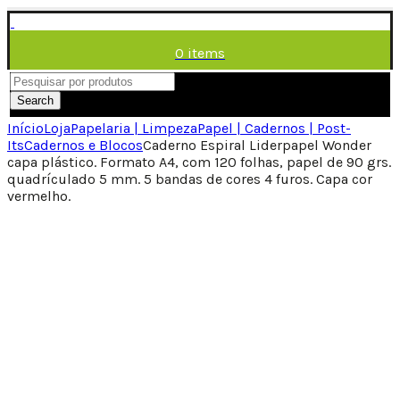
0
items
/
0,00
€
Menu
Search
Início
Loja
Papelaria | Limpeza
Papel | Cadernos | Post-
Its
Cadernos e Blocos
Caderno Espiral Liderpapel Wonder
capa plástico. Formato A4, com 120 folhas, papel de 90 grs.
quadrículado 5 mm. 5 bandas de cores 4 furos. Capa cor
vermelho.