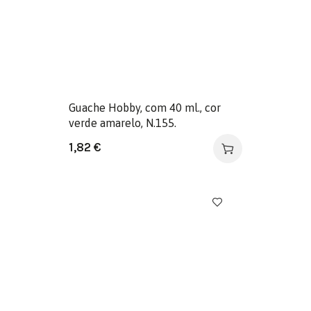
Guache Hobby, com 40 ml., cor
verde amarelo, N.155.
1,82
€