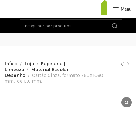
0
Menu
Início
Loja
Papelaria |
Limpeza
Material Escolar |
Desenho
Cartão Cinza, formato 760X1060
mm., de 0,6 mm.