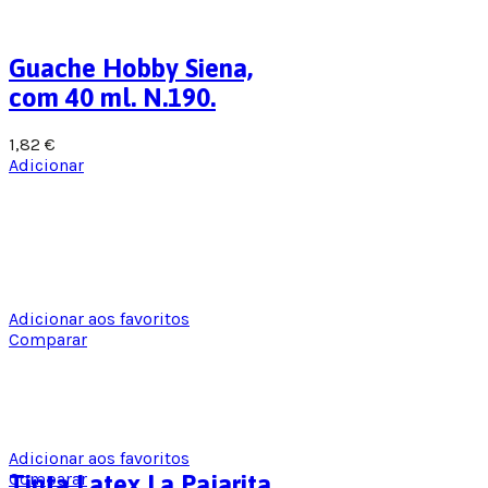
Guache Hobby Siena,
com 40 ml. N.190.
1,82
€
Adicionar
Adicionar aos favoritos
Comparar
Adicionar aos favoritos
Comparar
Tinta Latex La Pajarita