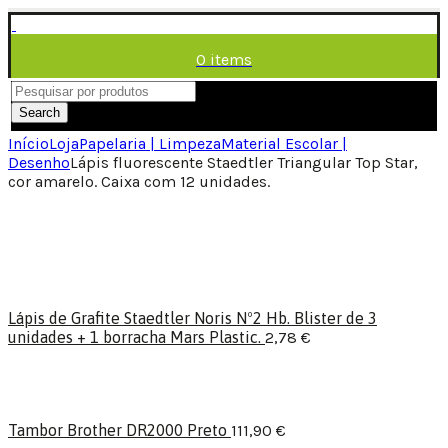
0
items
/
0,00
€
Menu
Search
Início
Loja
Papelaria | Limpeza
Material Escolar |
Desenho
Lápis fluorescente Staedtler Triangular Top Star,
cor amarelo. Caixa com 12 unidades.
Lápis de Grafite Staedtler Noris Nº2 Hb. Blister de 3
unidades + 1 borracha Mars Plastic.
2,78
€
Tambor Brother DR2000 Preto
111,90
€