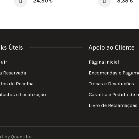
24,90
€
3,39
€
nks Úteis
Apoio ao Cliente
luir
Página Inicial
a Reservada
Encomendas e Pagam
tos de Recolha
Trocas e Devoluções
tactos e Localização
Garantia e Pedido de 
Livro de Reclamações
d by Quantifor.