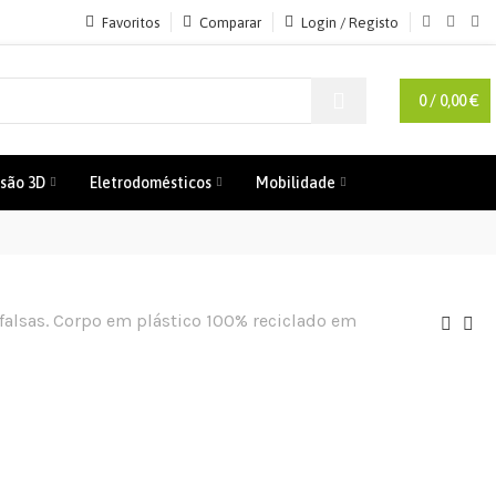
Favoritos
Comparar
Login / Registo
0
/
0,00
€
são 3D
Eletrodomésticos
Mobilidade
falsas. Corpo em plástico 100% reciclado em