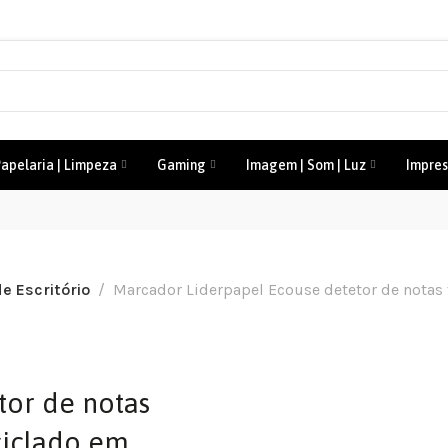
apelaria | Limpeza
Gaming
Imagem | Som | Luz
Impres
de Escritório
Marcador Liderpapel Ecouse detetor de notas 
tor de notas
ciclado em