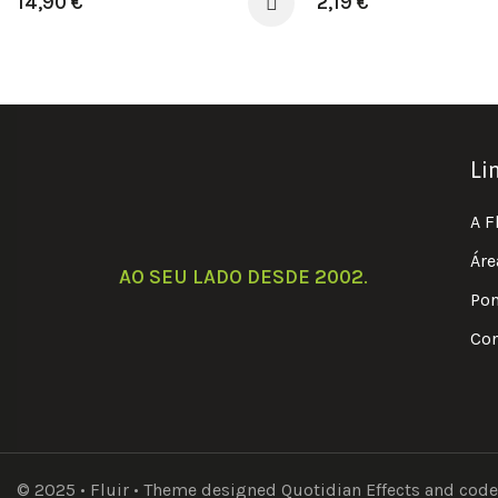
14,90
€
2,19
€
Li
A F
Áre
AO SEU LADO DESDE 2002
.
Pon
Con
© 2025 • Fluir • Theme designed Quotidian Effects and code