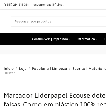
(+351) 214 915 361
encomendas@fluir.pt
Consumiveis | Impressão
Informática
P
Início
Loja
Papelaria | Limpeza
Escrita | Material 
Blister.
Marcador Liderpapel Ecouse dete
falsas. Corpo em plástico 100% re