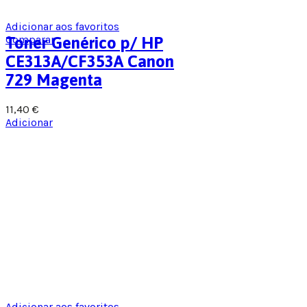
Adicionar aos favoritos
Comparar
Toner Genérico p/ HP
CE313A/CF353A Canon
729 Magenta
11,40
€
Adicionar
Adicionar aos favoritos