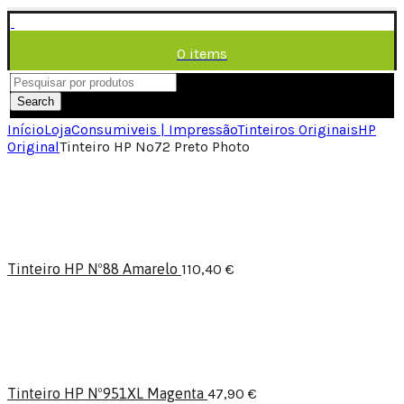
0
items
/
0,00
€
Menu
Search
Início
Loja
Consumiveis | Impressão
Tinteiros Originais
HP
Original
Tinteiro HP Nº72 Preto Photo
Tinteiro HP Nº88 Amarelo
110,40
€
Tinteiro HP Nº951XL Magenta
47,90
€