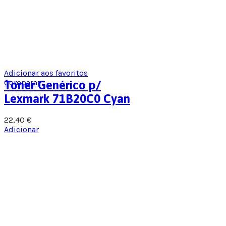
Adicionar aos favoritos
Comparar
Toner Genérico p/
Lexmark 71B20C0 Cyan
22,40
€
Adicionar