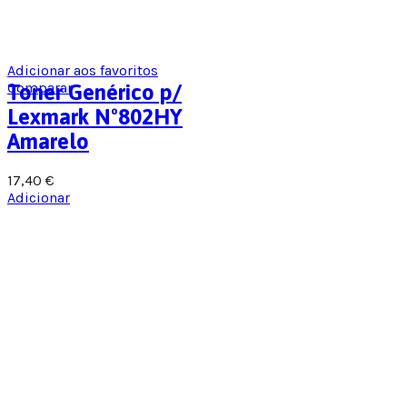
Adicionar aos favoritos
Comparar
Toner Genérico p/
Lexmark Nº802HY
Amarelo
17,40
€
Adicionar