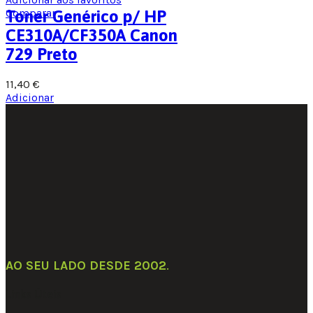
Comparar
Toner Genérico p/ HP
CE310A/CF350A Canon
729 Preto
11,40
€
Adicionar
AO SEU LADO DESDE 2002
.
Links Úteis