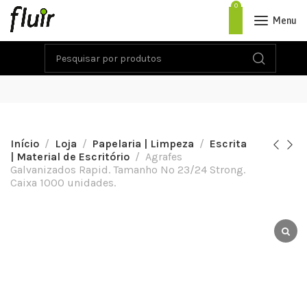
0
Menu
Início
Loja
Papelaria | Limpeza
Escrita
| Material de Escritório
Agrafes
Galvanizados Rapid. Tamanho Nº 23/24 Strong.
Caixa 1000 unidades.