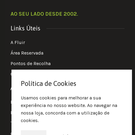
AO SEU LADO DESDE 2002
.
Links Úteis
A Fluir
Área Reservada
Pontos de Recolha
Contactos e Localização
Política de Cookies
Apoio ao Cliente
Usamos cookies para melhorar a sua
Página Inicial
experiência no nosso website. Ao navegar na
Encomendas e Pagamentos
nossa loja, concorda com a utilização de
cookies.
Trocas e Devoluções
Garantia e Pedido de reparação