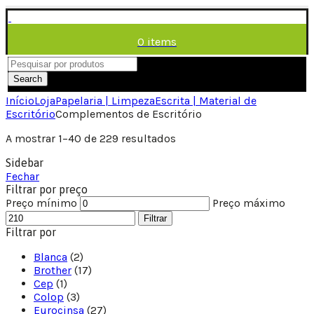
0
items
/
0,00
€
Menu
Search
Início
Loja
Papelaria | Limpeza
Escrita | Material de
Escritório
Complementos de Escritório
A mostrar 1–40 de 229 resultados
Sidebar
Fechar
Filtrar por preço
Preço mínimo
Preço máximo
Filtrar
Filtrar por
Blanca
(2)
Brother
(17)
Cep
(1)
Colop
(3)
Eurocinsa
(27)