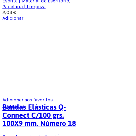
Escrita | Material de Escritório
,
Papelaria | Limpeza
2,03
€
Adicionar
Adicionar aos favoritos
Comparar
Bandas Elásticas Q-
Connect C/100 grs.
100X9 mm. Número 18