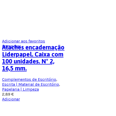
Adicionar aos favoritos
Comparar
Ataches encadernação
Liderpapel. Caixa com
100 unidades. Nº 2,
16,5 mm.
Complementos de Escritório
,
Escrita | Material de Escritório
,
Papelaria | Limpeza
2,89
€
Adicionar