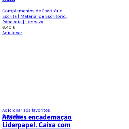
Complementos de Escritório
,
Escrita | Material de Escritório
,
Papelaria | Limpeza
6,40
€
Adicionar
Adicionar aos favoritos
Comparar
Ataches encadernação
Liderpapel. Caixa com