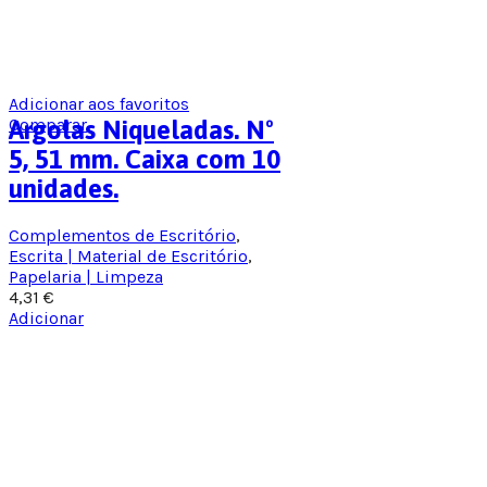
Adicionar aos favoritos
Comparar
Argolas Niqueladas. Nº
5, 51 mm. Caixa com 10
unidades.
Complementos de Escritório
,
Escrita | Material de Escritório
,
Papelaria | Limpeza
4,31
€
Adicionar