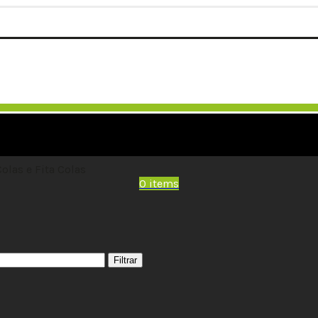
Colas e Fita Colas
0
items
Filtrar