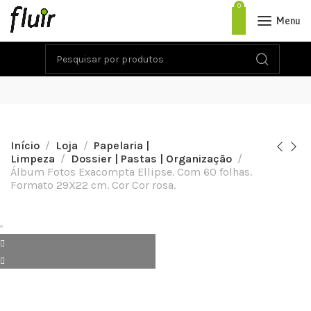
0
Menu
Início
Loja
Papelaria |
Limpeza
Dossier | Pastas | Organização
Álbum Fotos Exacompta Ellipse. Com 60 folhas.
Formato 29X22 cm. Cor Cor rosa.