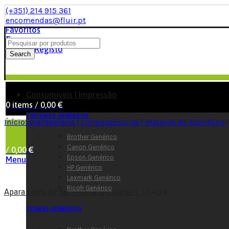
(+351) 214 915 361
encomendas@fluir.pt
Favoritos
Comparar
Login / Registo
Search
Consumiveis | Impressão
0
items
/
0,00
€
TINTEIROS GENÉRICOS
Início
Loja
Papelaria | Limpeza
Escrita | Material de Escritório
Brother Genérico
Canon Genérico
/
0,00
€
Epson Genérico
Menu
HP Genérico
Lexmark Genérico
Ricoh Genérico
Apara Lapis de Secretária Q-Connect.
10,40
€
TONERS GENÉRICOS