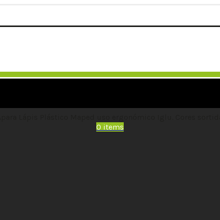
Apara Lápis Plástico Maped uso ergonómico Iglu. Cores sortid
0
items