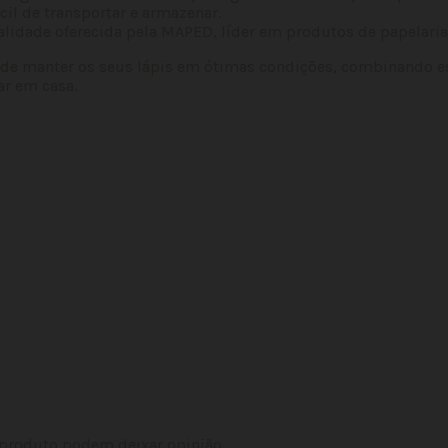
il de transportar e armazenar.
alidade oferecida pela MAPED, líder em produtos de papelaria
nde manter os seus lápis em ótimas condições, combinando es
sar em casa.
 produto podem deixar opinião.