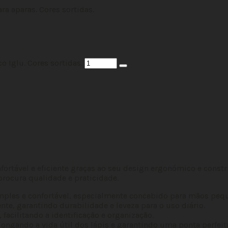
ra aparas. Cores sortidas.
 Iglu. Cores sortidas.
fortável e eficiente graças ao seu design ergonómico e constr
 procura qualidade e praticidade.
ples e confortável, especialmente concebido para mãos peque
nte, garantindo durabilidade e leveza para o uso diário.
facilitando a identificação e organização.
ongando a vida útil dos lápis e garantindo uma ponta perfeit