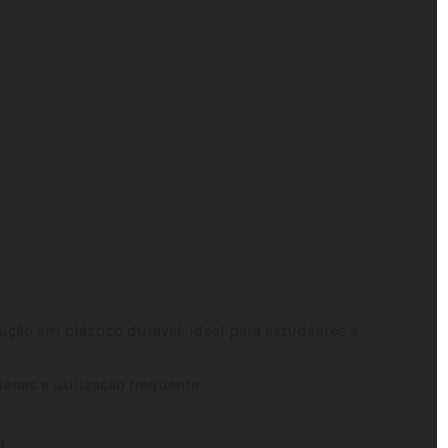
ução em plástico durável. Ideal para estudantes e
nas e utilização frequente.
a.