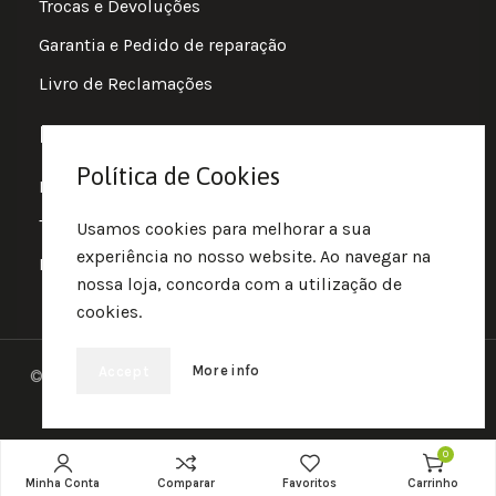
Trocas e Devoluções
Garantia e Pedido de reparação
Livro de Reclamações
Informações
Política de Cookies
Política de Privacidade
Termos e Condições
Usamos cookies para melhorar a sua
experiência no nosso website. Ao navegar na
Política de Cookies
nossa loja, concorda com a utilização de
cookies.
More info
Accept
© 2025 • Fluir • Theme designed Quotidian Effects and
coded by Quantifor.
0
Minha Conta
Comparar
Favoritos
Carrinho