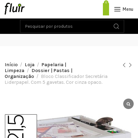
0
Menu
Início
Loja
Papelaria |
Limpeza
Dossier | Pastas |
Organização
Bloco Classificador Secretária
Liderpapel. Com 5 gavetas. Cor cinza opaco.