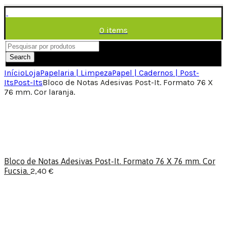
0
items
/
0,00
€
Menu
Search
Início
Loja
Papelaria | Limpeza
Papel | Cadernos | Post-
Its
Post-Its
Bloco de Notas Adesivas Post-It. Formato 76 X
76 mm. Cor laranja.
Bloco de Notas Adesivas Post-It. Formato 76 X 76 mm. Cor
Fucsia.
2,40
€