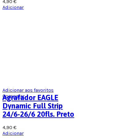
4,90
€
Adicionar
Adicionar aos favoritos
Comparar
Agrafador EAGLE
Dynamic Full Strip
24/6-26/6 20fls. Preto
4,90
€
Adicionar