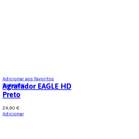
Adicionar aos favoritos
Comparar
Agrafador EAGLE HD
Preto
24,90
€
Adicionar