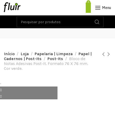
0
Menu
Início
Loja
Papelaria | Limpeza
Papel |
Cadernos | Post-Its
Post-Its
Bloco de
Notas Adesivas Post-It. Formato 76 X 76 mm.
Cor verde.