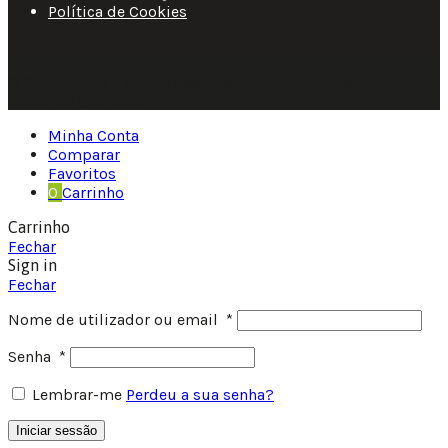
Política de Cookies
© 2025 • Fluir • Theme designed Quotidian Effects and
coded by Quantifor.
Minha Conta
Comparar
Favoritos
0
Carrinho
Carrinho
Fechar
Sign in
Fechar
Nome de utilizador ou email
*
Senha
*
Lembrar-me
Perdeu a sua senha?
Iniciar sessão