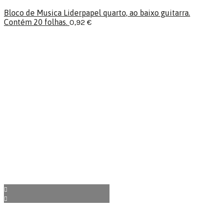
Bloco de Musica Liderpapel quarto, ao baixo guitarra.
Contém 20 folhas.
0,92
€