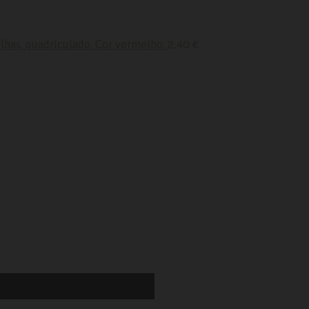
lhas, quadrículado. Cor vermelho.
2,40
€