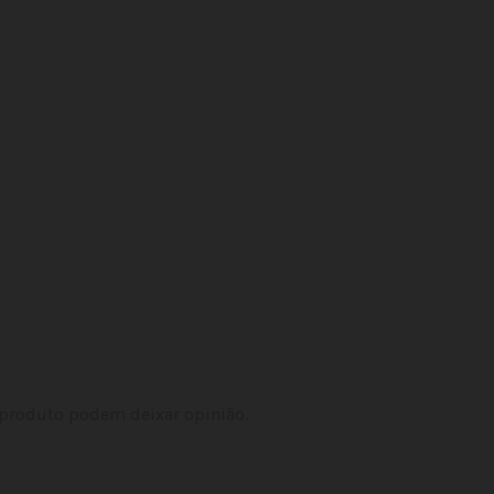
 produto podem deixar opinião.