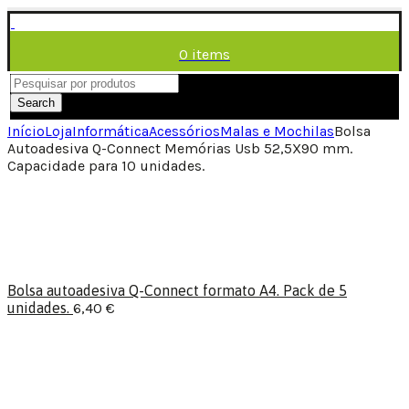
0
items
/
0,00
€
Menu
Search
Início
Loja
Informática
Acessórios
Malas e Mochilas
Bolsa
Autoadesiva Q-Connect Memórias Usb 52,5X90 mm.
Capacidade para 10 unidades.
Bolsa autoadesiva Q-Connect formato A4. Pack de 5
unidades.
6,40
€