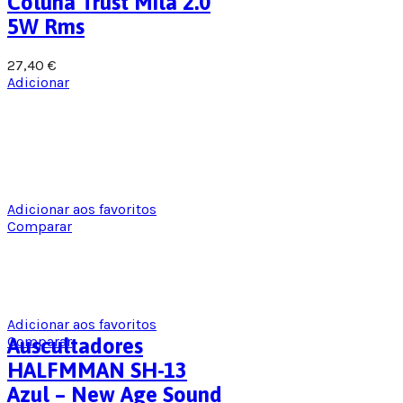
Coluna Trust Mila 2.0
5W Rms
27,40
€
Adicionar
Adicionar aos favoritos
Comparar
Adicionar aos favoritos
Comparar
Auscultadores
HALFMMAN SH-13
Azul – New Age Sound