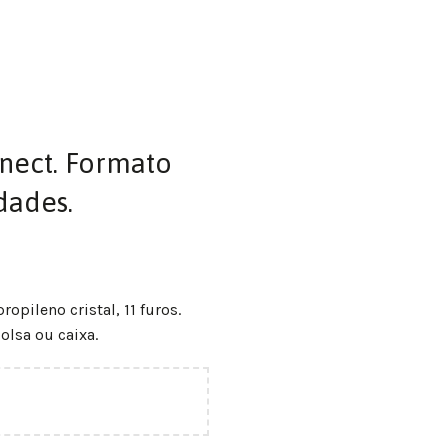
nnect. Formato
dades.
pileno cristal, 11 furos.
lsa ou caixa.