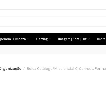
pelaria | Limpeza
Gaming
Imagem | Som | Luz
Impre
 Organização
Bolsa Catálogo/Mica cristal Q-Connect. Forma