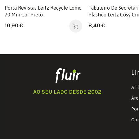
Porta Revistas Leitz Recycle Lomo
Tabuleiro De Secretar
70 Mm Cor Preto
Plastico Leitz Cosy Ci
10,90
€
8,40
€
Li
A F
AO SEU LADO DESDE 2002
.
Áre
Pon
Con