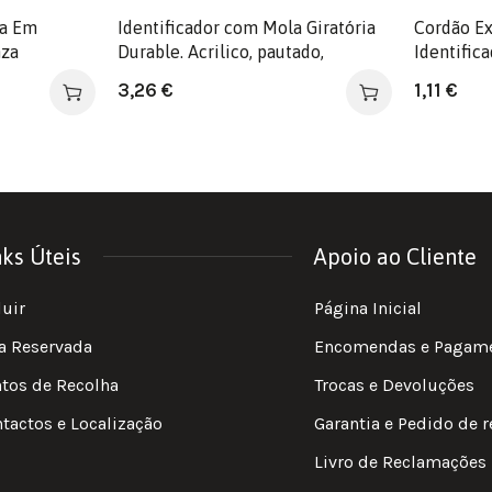
ia Em
Identificador com Mola Giratória
Cordão Ex
nza
Durable. Acrilico, pautado,
Identific
medidas 54X85 mm.
formato 
3,26
€
1,11
€
nks Úteis
Apoio ao Cliente
luir
Página Inicial
a Reservada
Encomendas e Pagam
tos de Recolha
Trocas e Devoluções
tactos e Localização
Garantia e Pedido de 
Livro de Reclamações