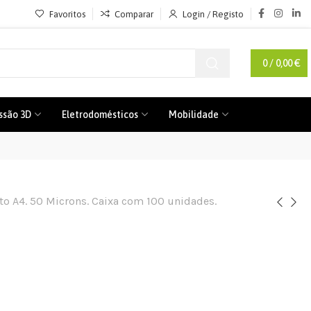
Favoritos
Comparar
Login / Registo
0
/
0,00
€
ssão 3D
Eletrodomésticos
Mobilidade
to A4. 50 Microns. Caixa com 100 unidades.