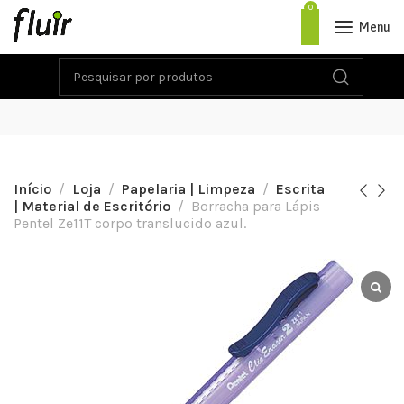
0
Menu
Início
Loja
Papelaria | Limpeza
Escrita
| Material de Escritório
Borracha para Lápis
Pentel Ze11T corpo translucido azul.