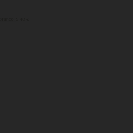
branco.
5,40
€