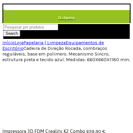
0
items
/
0,00
€
Menu
Search
Início
Loja
Papelaria | Limpeza
Equipamentos de
Escritório
Cadeira de Direção Rocada, combraços
reguláveis, base em polimero. Mecanismo Sincro,
estrutura preta e tecido azul. Medidas: 660X660X1180 mm.
Impressora 3D FDM Creality K2 Combo
659,90
€