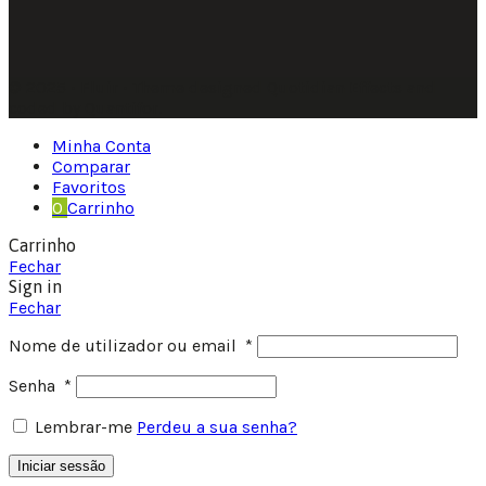
© 2025 • Fluir • Theme designed Quotidian Effects and
coded by Quantifor.
Minha Conta
Comparar
Favoritos
0
Carrinho
Carrinho
Fechar
Sign in
Fechar
Nome de utilizador ou email
*
Senha
*
Lembrar-me
Perdeu a sua senha?
Iniciar sessão