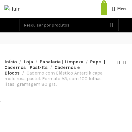
0
Menu
Início
Loja
Papelaria | Limpeza
Papel |
Cadernos | Post-Its
Cadernos e
Blocos
Caderno com Elástico Antartik capa
mole rosa pastel. Formato A5, com 100 folhas
lisas, gramagem 80 grs.