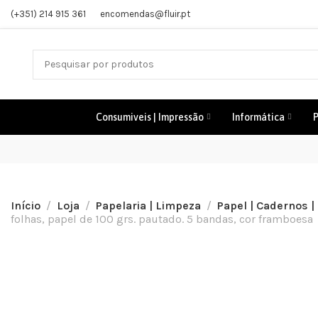
(+351) 214 915 361
encomendas@fluir.pt
Consumiveis | Impressão
Informática
P
Início
Loja
Papelaria | Limpeza
Papel | Cadernos |
folhas, papel de 100 grs. pautado. 5 bandas, cor framboesa