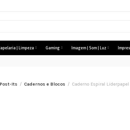
apelaria | Limpeza
Gaming
Imagem | Som | Luz
Impres
 Post-Its
Cadernos e Blocos
Caderno Espiral Liderpapel