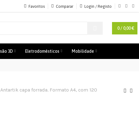
Favoritos
Comparar
Login / Registo
0
/
0,00
€
são 3D
Eletrodomésticos
Mobilidade
 Antartik capa forrada. Formato A4, com 120