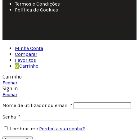
Termos e Condições
Política de Cookies
© 2025 • Fluir • Theme designed Quotidian Effects and
coded by Quantifor.
Minha Conta
Comparar
Favoritos
0
Carrinho
Carrinho
Fechar
Sign in
Fechar
Nome de utilizador ou email
*
Senha
*
Lembrar-me
Perdeu a sua senha?