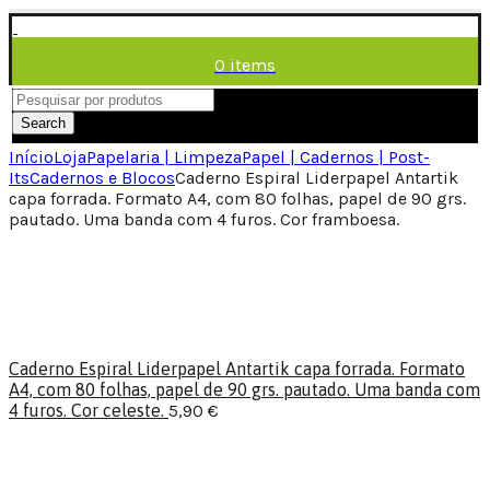
0
items
/
0,00
€
Menu
Search
Início
Loja
Papelaria | Limpeza
Papel | Cadernos | Post-
Its
Cadernos e Blocos
Caderno Espiral Liderpapel Antartik
capa forrada. Formato A4, com 80 folhas, papel de 90 grs.
pautado. Uma banda com 4 furos. Cor framboesa.
Caderno Espiral Liderpapel Antartik capa forrada. Formato
A4, com 80 folhas, papel de 90 grs. pautado. Uma banda com
4 furos. Cor celeste.
5,90
€