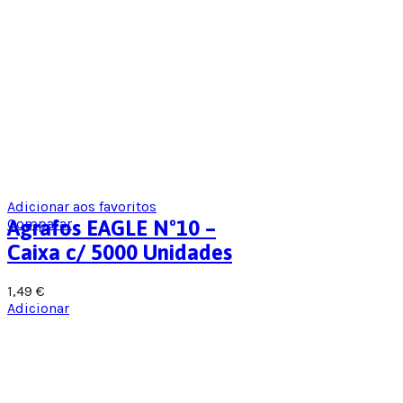
Adicionar aos favoritos
Comparar
Agrafos EAGLE Nº10 –
Caixa c/ 5000 Unidades
1,49
€
Adicionar