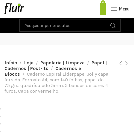
0
Menu
Início
Loja
Papelaria | Limpeza
Papel |
Cadernos | Post-Its
Cadernos e
Blocos
Caderno Espiral Liderpapel Jolly capa
forrada. Formato A4, com 140 folhas, papel de
75 grs. quadrículado 5mm. 5 bandas de cores 4
furos. Capa cor vermelho.