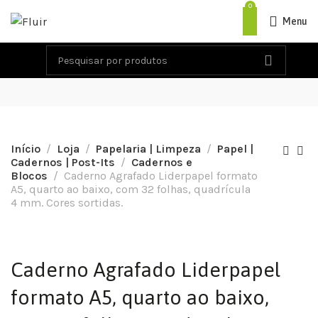
0
Menu
Início
Loja
Papelaria | Limpeza
Papel |
Cadernos | Post-Its
Cadernos e
Blocos
Caderno Agrafado Liderpapel formato
A5, quarto ao baixo, com 32 folhas, quadrícula
4 mm. Cores sortidas.
Caderno Agrafado Liderpapel
formato A5, quarto ao baixo,