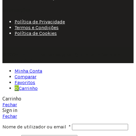
Informações
Política de Privacidade
Termos e Condições
Política de Cookies
© 2025 • Fluir • Theme designed Quotidian Effects and
coded by Quantifor.
Minha Conta
Comparar
Favoritos
0
Carrinho
Carrinho
Fechar
Sign in
Fechar
Nome de utilizador ou email
*