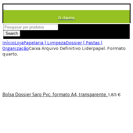
0
items
/
0,00
€
Menu
Search
Início
Loja
Papelaria | Limpeza
Dossier | Pastas |
Organização
Caixa Arquivo Definitivo Liderpapel. Formato
quarto.
Bolsa Dossier Saro Pvc. formato A4, transparente.
1,85
€