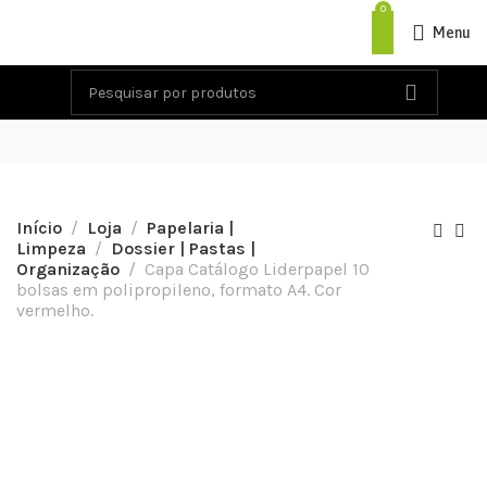
0
Menu
Início
Loja
Papelaria |
Limpeza
Dossier | Pastas |
Organização
Capa Catálogo Liderpapel 10
bolsas em polipropileno, formato A4. Cor
vermelho.