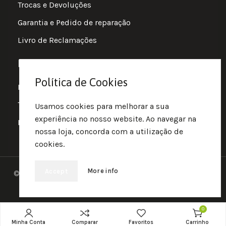
Trocas e Devoluções
Garantia e Pedido de reparação
Livro de Reclamações
Informações
Política de Cookies
Política de Privacidade
Termos e Condições
Usamos cookies para melhorar a sua
experiência no nosso website. Ao navegar na
Política de Cookies
nossa loja, concorda com a utilização de
cookies.
More info
Accept
© 2025 • Fluir • Theme designed Quotidian Effects and
coded by Quantifor.
0
Minha Conta
Comparar
Favoritos
Carrinho