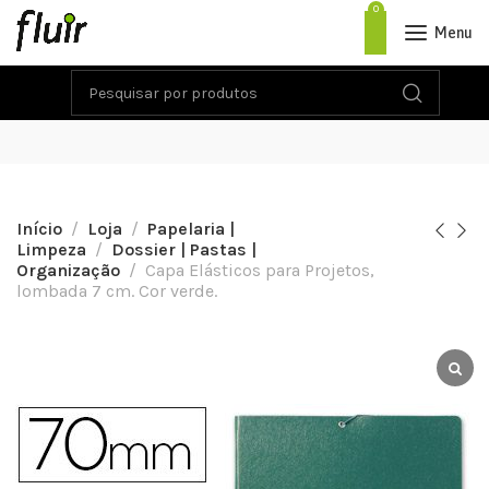
0
Menu
Início
Loja
Papelaria |
Limpeza
Dossier | Pastas |
Organização
Capa Elásticos para Projetos,
lombada 7 cm. Cor verde.