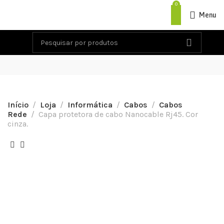
0
Menu
Início
Loja
Informática
Cabos
Cabos
Rede
Capa protetora de cabo Nanocable Rj45. Cor
cinza.