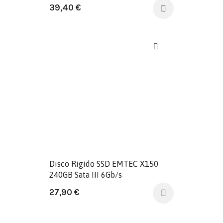
preto
39,40
€
Disco Rigido SSD EMTEC X150
240GB Sata III 6Gb/s
27,90
€