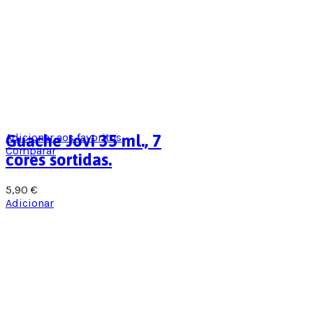
Adicionar aos favoritos
Guache Jovi 35 ml., 7
Comparar
cores sortidas.
5,90
€
Adicionar