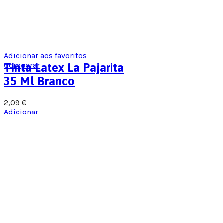
Adicionar aos favoritos
Comparar
Tinta Latex La Pajarita
35 Ml Branco
2,09
€
Adicionar