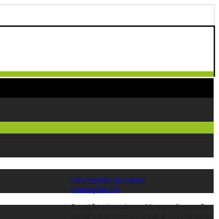
Informação adicional
Avaliações (0)
O cartão cinzento nº 14, com dimensões
de 76 x 106 cm por folha, é um material