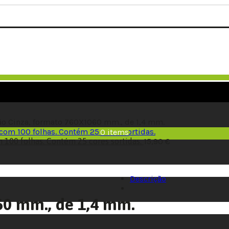
ão Cinza, formato 760X1060 mm., de 1,4 mm.
0
items
m 100 folhas. Contém 25 cores sortidas.
15,90
€
Descrição
60 mm., de 1,4 mm.