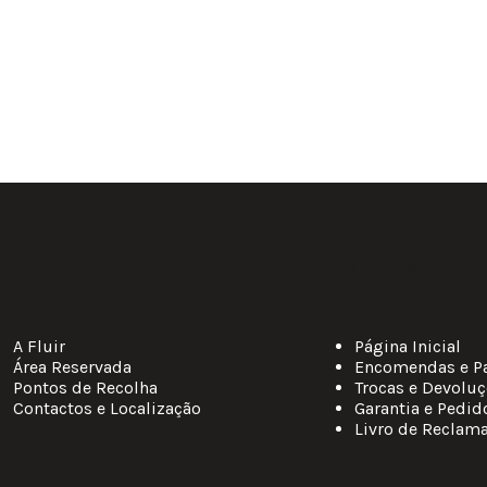
ks Úteis
Apoio ao Cliente
A Fluir
Página Inicial
Área Reservada
Encomendas e P
Pontos de Recolha
Trocas e Devolu
Contactos e Localização
Garantia e Pedid
Livro de Reclam