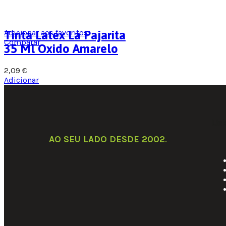
Adicionar aos favoritos
Tinta Latex La Pajarita
Comparar
35 Ml Oxido Amarelo
2,09
€
Adicionar
Lin
AO SEU LADO DESDE 2002
.