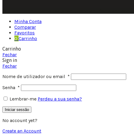
© 2025 • Fluir • Theme designed Quotidian Effects and coded
Minha Conta
Comparar
Favoritos
0
Carrinho
Carrinho
Fechar
Sign in
Fechar
Nome de utilizador ou email
*
Senha
*
Lembrar-me
Perdeu a sua senha?
Iniciar sessão
No account yet?
Create an Account