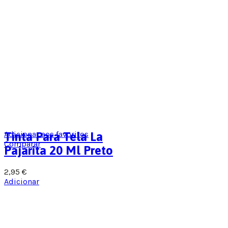
Adicionar aos favoritos
Tinta Para Tela La
Comparar
Pajarita 20 Ml Preto
2,95
€
Adicionar