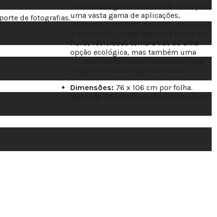
altamente rígido e resistente, ideal para
uma vasta gama de aplicações,
porte de fotografias.
incluindo trabalhos manuais, maquetes
e muito mais. O seu fabrico a partir de
fibras recicladas torna-o não só uma
opção ecológica, mas também uma
solução económica e sustentável para
projetos criativos e profissionais.
Dimensões:
76 x 106 cm por folha.
Material:
Composto principalmente por