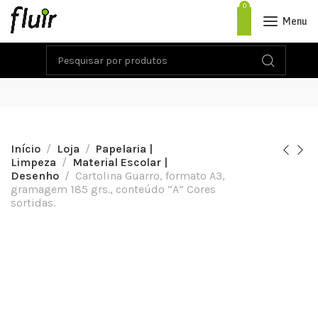
0
Menu
Início
Loja
Papelaria |
Limpeza
Material Escolar |
Desenho
Cartolina Guarro, formato A3,
gramagem 185 grs., conteúdo “A” Cores
sortidas.