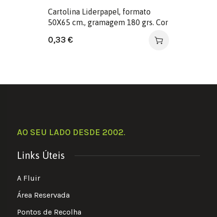
Cartolina Liderpapel, formato
50X65 cm., gramagem 180 grs. Cor
verde pistacho
0,33
€
AO SEU LADO DESDE 2002
.
Links Úteis
A Fluir
Área Reservada
Pontos de Recolha