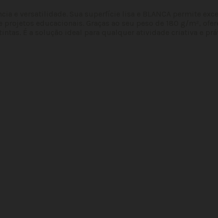
cia e versatilidade. Sua superfície lisa e BLANCA permite exc
e projetos educacionais. Graças ao seu peso de 180 g/m², ofe
intas. É a solução ideal para qualquer atividade criativa e p