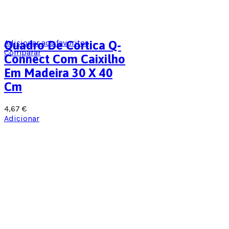
Adicionar aos favoritos
Quadro De Cortica Q-
Comparar
Connect Com Caixilho
Em Madeira 30 X 40
Cm
4,67
€
Adicionar