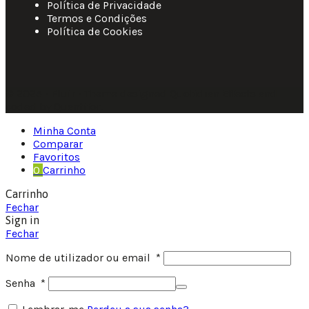
Política de Privacidade
Termos e Condições
Política de Cookies
© 2025 • Fluir • Theme designed Quotidian Effects and
coded by Quantifor.
Minha Conta
Comparar
Favoritos
0
Carrinho
Carrinho
Fechar
Sign in
Fechar
Nome de utilizador ou email
*
Senha
*