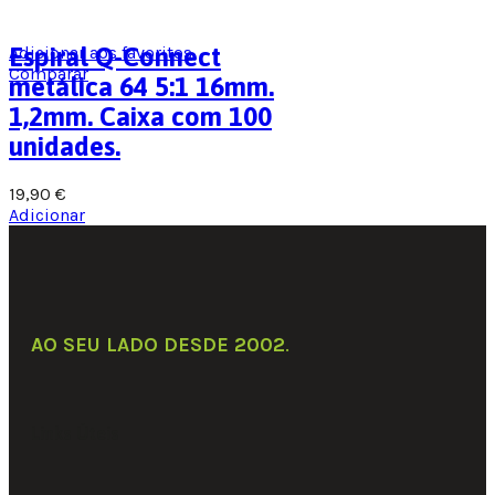
Adicionar aos favoritos
Espiral Q-Connect
Comparar
metálica 64 5:1 16mm.
1,2mm. Caixa com 100
unidades.
19,90
€
Adicionar
AO SEU LADO DESDE 2002
.
Links Úteis