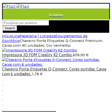
0
items
/
0,00
€
Menu
Search
Início
Loja
Papelaria | Limpeza
Equipamentos de
Escritório
Chaveiro Porta Etiquetas Q-Connect Premium.
Caixa com 40 unidades. Cor vermelho.
Impressora 3D FDM Creality K2 Combo
659,90
€
Chaveiro Porta-Etiquetas Q-Connect. Cores sortidas. Caixa
com 6 unidades.
1,78
€