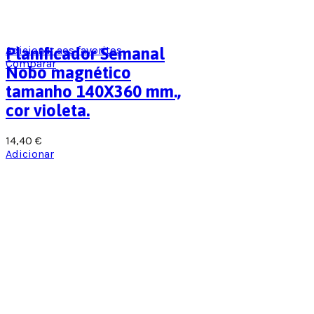
Adicionar aos favoritos
Planificador Semanal
Comparar
Nobo magnético
tamanho 140X360 mm.,
cor violeta.
14,40
€
Adicionar