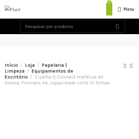
0
Menu
Início
Loja
Papelaria |
Limpeza
Equipamentos de
Escritório
Cisalha Q-Connect metálica de
Alanca. Formato A4, capacidade corte 10 folhas.