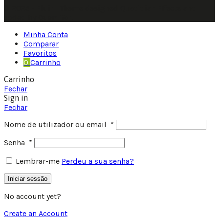
© 2025 • Fluir • Theme designed Quotidian Effects and
coded by Quantifor.
Minha Conta
Comparar
Favoritos
0
Carrinho
Carrinho
Fechar
Sign in
Fechar
Nome de utilizador ou email
*
Senha
*
Lembrar-me
Perdeu a sua senha?
Iniciar sessão
No account yet?
Create an Account