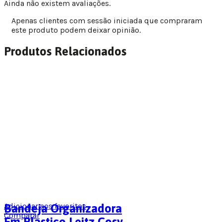
Ainda não existem avaliações.
Apenas clientes com sessão iniciada que compraram
este produto podem deixar opinião.
Produtos Relacionados
Adicionar aos favoritos
Bandeja Organizadora
Comparar
Em Plastico Leitz Cosy