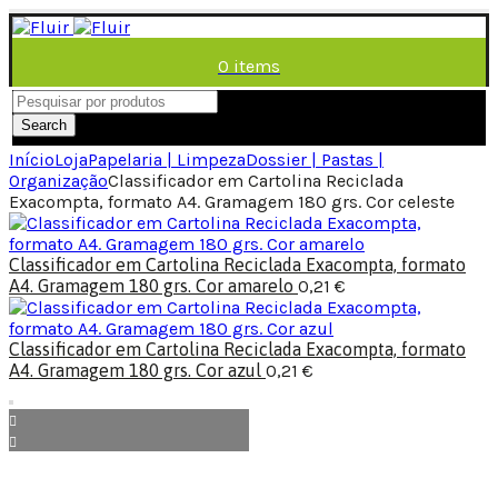
0
items
/
0,00
€
Menu
Search
Início
Loja
Papelaria | Limpeza
Dossier | Pastas |
Organização
Classificador em Cartolina Reciclada
Exacompta, formato A4. Gramagem 180 grs. Cor celeste
Classificador em Cartolina Reciclada Exacompta, formato
A4. Gramagem 180 grs. Cor amarelo
0,21
€
Classificador em Cartolina Reciclada Exacompta, formato
A4. Gramagem 180 grs. Cor azul
0,21
€