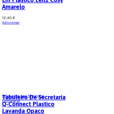
Amarelo
12,40
€
Adicionar
Adicionar aos favoritos
Tabuleiro De Secretaria
Comparar
Q-Connect Plastico
Lavanda Opaco