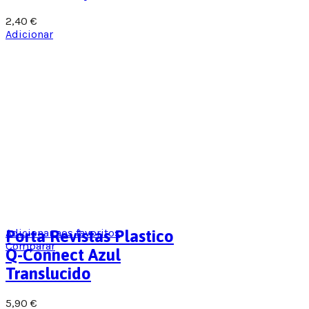
2,40
€
Adicionar
Adicionar aos favoritos
Porta Revistas Plastico
Comparar
Q-Connect Azul
Translucido
5,90
€