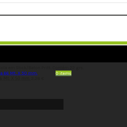
Cola em Stick/Baton Pritt. Contém 22 grs.
0
items
66 Mt. X 50 mm.
2,28
€