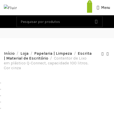
0
Menu
Início
Loja
Papelaria | Limpeza
Escrita
| Material de Escritório
Contentor de Lixo
em plástico Q-Connect, capacidade 100 litros.
Cor cinza