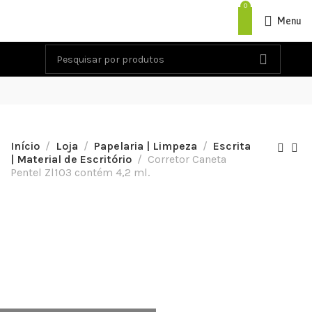
0
Menu
Início
Loja
Papelaria | Limpeza
Escrita
| Material de Escritório
Corretor Caneta
Pentel Zl103 contém 4,2 ml.