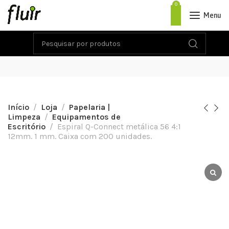
0
Menu
Início
Loja
Papelaria |
Limpeza
Equipamentos de
Escritório
Espiral Q-Connect metálica 56 4:1
12mm. 1 mm. Caixa com 200 unidades.