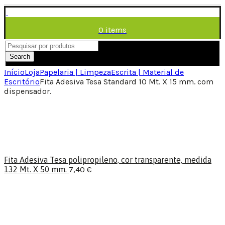
0
items
/
0,00
€
Menu
Search
Início
Loja
Papelaria | Limpeza
Escrita | Material de
Escritório
Fita Adesiva Tesa Standard 10 Mt. X 15 mm. com
dispensador.
Fita Adesiva Tesa polipropileno, cor transparente, medida
132 Mt. X 50 mm.
7,40
€