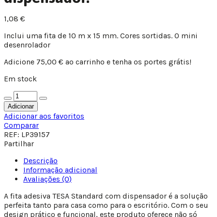
1,08
€
Inclui uma fita de 10 m x 15 mm. Cores sortidas. O mini
desenrolador
Adicione
75,00
€
ao carrinho e tenha os portes grátis!
Em stock
Quantidade
de
Adicionar
Fita
Adicionar aos favoritos
Adesiva
Comparar
Tesa
REF:
LP39157
Standard
Partilhar
10
Mt.
Descrição
X
Informação adicional
15
Avaliações (0)
mm.
A fita adesiva TESA Standard com dispensador é a solução
com
perfeita tanto para casa como para o escritório. Com o seu
dispensador.
design prático e funcional, este produto oferece não só