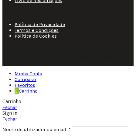
Livro de Reclamações
Informações
Política de Privacidade
Termos e Condições
Política de Cookies
© 2025 • Fluir • Theme designed Quotidian Effects and
coded by Quantifor.
Minha Conta
Comparar
Favoritos
0
Carrinho
Carrinho
Fechar
Sign in
Fechar
Nome de utilizador ou email
*