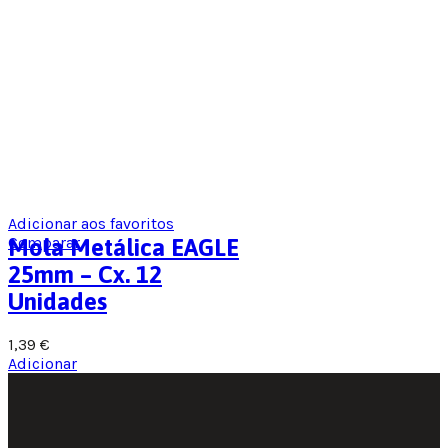
Adicionar aos favoritos
Comparar
Mola Metálica EAGLE
25mm – Cx. 12
Unidades
1,39
€
Adicionar