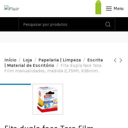
0
Menu
Início
Loja
Papelaria | Limpeza
Escrita
| Material de Escritório
Fita dupla face Tesa
Film manualidades, medida 2,75Mt. X38mm.