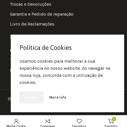
Trocas e Devoluções
Garantia e Pedido de reparação
Livro de Reclamações
Informações
Política de Cookies
Política de Privacidade
Termos e Condições
Usamos cookies para melhorar a sua
experiência no nosso website. Ao navegar na
Política de Cookies
nossa loja, concorda com a utilização de
cookies.
More info
Accept
© 2025 • Fluir • Theme designed Quotidian Effects and
coded by Quantifor.
0
Minha Conta
Comparar
Favoritos
Carrinho