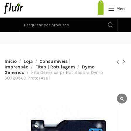
0
Menu
Início
Loja
Consumiveis |
Impressão
Fitas | Rotulagem
Dymo
Genérico
Fita Genérica p/ Rotuladora Dymo
S0720560 Preto/Azul