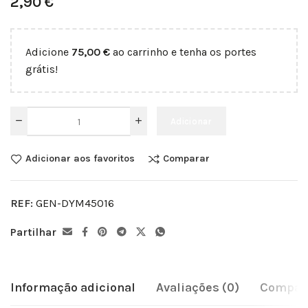
2,90
€
Adicione
75,00
€
ao carrinho e tenha os portes
grátis!
Adicionar
Adicionar aos favoritos
Comparar
REF:
GEN-DYM45016
Partilhar
Informação adicional
Avaliações (0)
Compati