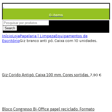
0
items
/
0,00
€
Menu
Search
Início
Loja
Papelaria | Limpeza
Equipamentos de
Escritório
Giz branco anti pó. Caixa com 10 unidades.
Giz Corido Antipó. Caixa 100 mm. Cores sortidas.
7,90
€
Bloco Congresso Bi-Office papel reciclado. Formato