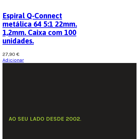
Espiral Q-Connect
metálica 64 5:1 22mm.
1,2mm. Caixa com 100
unidades.
27,90
€
Adicionar
Adicionar aos favoritos
Comparar
AO SEU LADO DESDE 2002
.