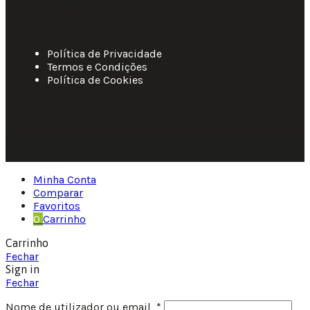
Informações
Política de Privacidade
Termos e Condições
Política de Cookies
© 2025 • Fluir • Theme designed Quotidian Effects and
coded by Quantifor.
Minha Conta
Comparar
Favoritos
0
Carrinho
Carrinho
Fechar
Sign in
Fechar
Nome de utilizador ou email
*