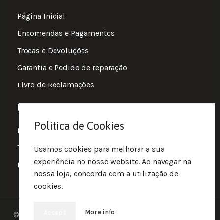
Página Inicial
Encomendas e Pagamentos
Trocas e Devoluções
Garantia e Pedido de reparação
Livro de Reclamações
Informações
Política de Cookies
Política de Privacidade
Termos e Condições
Usamos cookies para melhorar a sua
experiência no nosso website. Ao navegar na
Política de Cookies
nossa loja, concorda com a utilização de
cookies.
More info
Accept
© 2025 • Fluir • Theme designed Quotidian Effects and