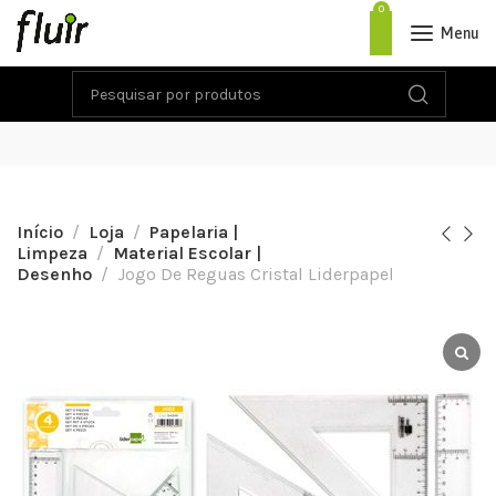
0
Menu
Início
Loja
Papelaria |
Limpeza
Material Escolar |
Desenho
Jogo De Reguas Cristal Liderpapel