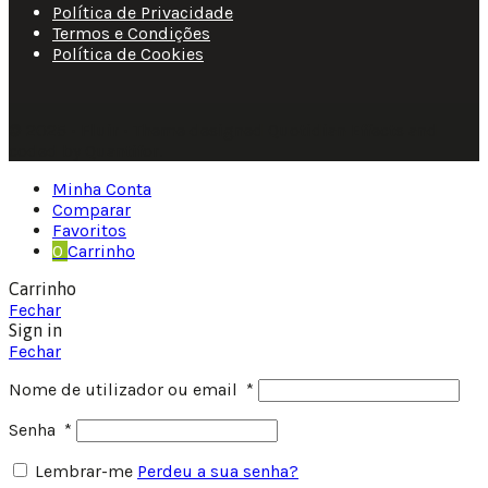
Política de Privacidade
Termos e Condições
Política de Cookies
© 2025 • Fluir • Theme designed Quotidian Effects and
coded by Quantifor.
Minha Conta
Comparar
Favoritos
0
Carrinho
Carrinho
Fechar
Sign in
Fechar
Nome de utilizador ou email
*
Senha
*
Lembrar-me
Perdeu a sua senha?