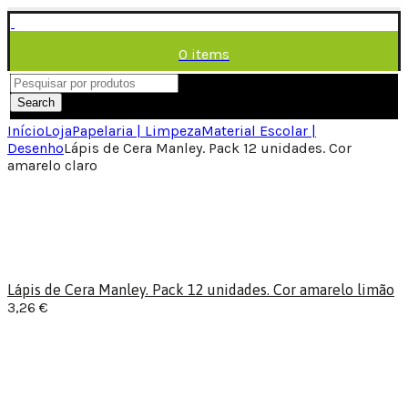
0
items
/
0,00
€
Menu
Search
Início
Loja
Papelaria | Limpeza
Material Escolar |
Desenho
Lápis de Cera Manley. Pack 12 unidades. Cor
amarelo claro
Lápis de Cera Manley. Pack 12 unidades. Cor amarelo limão
3,26
€