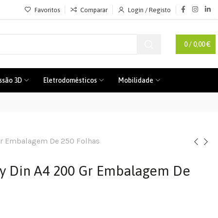
Favoritos
Comparar
Login / Registo
0
/
0,00
€
ssão 3D
Eletrodomésticos
Mobilidade
Gr Embalagem De 250 Folhas
py Din A4 200 Gr Embalagem De