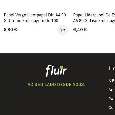
Papel Verge Liderpapel Din A4 90
Papel Liderpapel De Es
Gr Creme Embalagem De 100
A5 80 Gr Liso Embala
Folhas
Folhas
5,90
€
6,40
€
Li
A F
AO SEU LADO DESDE 2002
.
Áre
Pon
Con