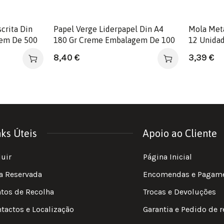
crita Din
Papel Verge Liderpapel Din A4
Mola Met
gem De 500
180 Gr Creme Embalagem De 100
12 Unida
Folhas
8,40
€
3,39
€
nks Úteis
Apoio ao Cliente
luir
Página Inicial
a Reservada
Encomendas e Pagam
tos de Recolha
Trocas e Devoluções
tactos e Localização
Garantia e Pedido de 