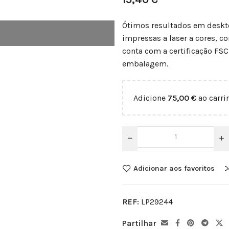
Ótimos resultados em deskto
impressas a laser a cores, 
conta com a certificação FSC
embalagem.
Adicione
75,00
€
ao carri
Adicionar aos favoritos
REF:
LP29244
Partilhar