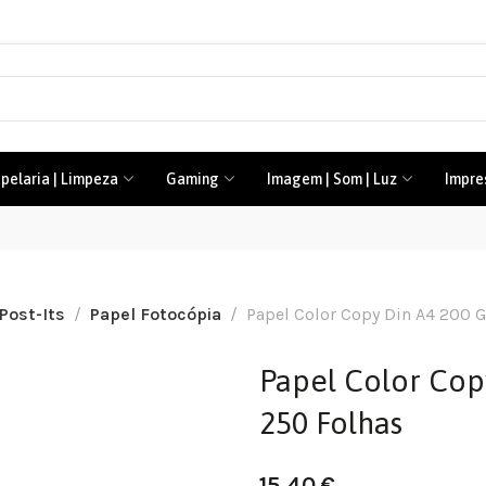
pelaria | Limpeza
Gaming
Imagem | Som | Luz
Impre
 Post-Its
Papel Fotocópia
Papel Color Copy Din A4 200 
Papel Color Co
250 Folhas
15,40
€